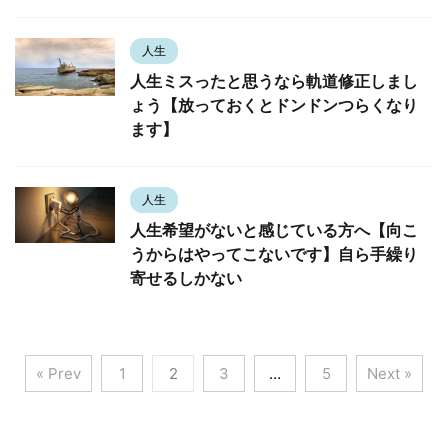
人生
人生ミスったと思うなら軌道修正しまし
ょう【放っておくとドンドンつらくなり
ます】
人生
人生希望がないと感じている方へ【向こ
うからはやってこないです】自ら手繰り
寄せるしかない
« Prev
1
2
3
…
5
Next »