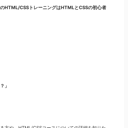
HTML/CSSトレーニングはHTMLとCSSの初心者
？」
る方や、
HTML/CSS
コースについての詳細を知りた