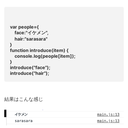
var people={
face:"イケメン",
hair:"sarasara"
}
function introduce(item) {
console.log(people[item]);
}
introduce("face");
introduce("hair");
結果はこんな感じ