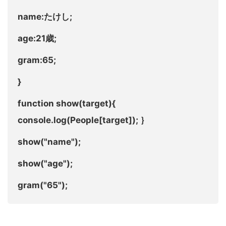
name:たけし;
age:21歳;
gram:65;
}
function show(target){
console.log(People[target]); ｝
show("name");
show("age");
gram("65");