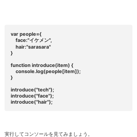
var people={
face:"イケメン",
hair:"sarasara"
}
function introduce(item) {
console.log(people[item]);
}
introduce("tech");
introduce("face");
introduce("hair");
実行してコンソールを見てみましょう。