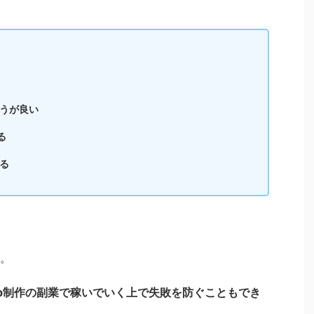
うが良い
る
る
。
b制作の副業で稼いでいく上で失敗を防ぐこともでき