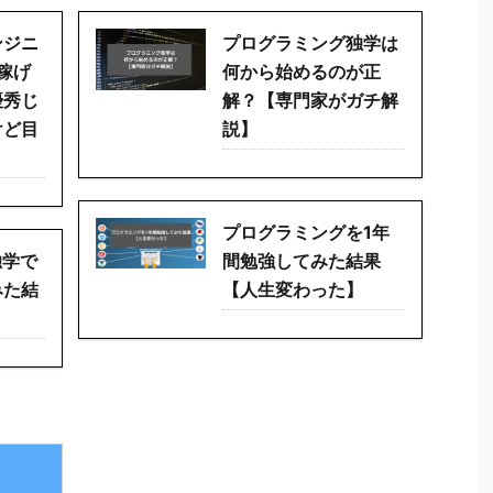
ンジニ
プログラミング独学は
万稼げ
何から始めるのが正
優秀じ
解？【専門家がガチ解
けど目
説】
】
プログラミングを1年
独学で
間勉強してみた結果
みた結
【人生変わった】
】