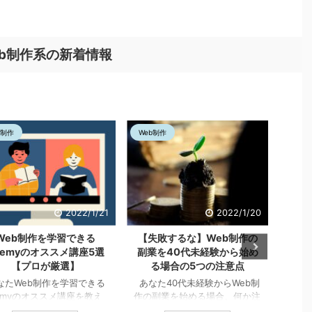
ンジ
値はあるのか
消費するだ
をつけるべき点3つ
仕
難しい
けの娯楽に出費するのはやめま
かりの生活とおさらばする
充実
せんか？【今年は来年の収入を
が可能【自由を手に入れよ
ラミン
増やすために使おう】 【この
【この記事の信頼性】 こ
eb制作系の新着情報
】
記事の信頼性】 この記事を書
事を書いている僕は侍エン
の記
いている僕は侍エンジニアの体
アの体験経験があります。 
Web
験経験があります。 料金はも
エンジニアで学習できる言
ジニ
ちろん、内容についてもよくわ
ついてもよくわかっていま
かって ...
また、現在はWebエンジニ
し ...
b制作
Web制作
Web
2022/1/21
2022/1/20
Web制作を学習できる
【失敗するな】Web制作の
We
demyのオススメ講座5選
副業を40代未経験から始め
か気
【プロが厳選】
る場合の5つの注意点
たWeb制作を学習できる
あなた40代未経験からWeb制
あなた
emyのオススメ講座を教え
作の副業を始める場合、何か注
年後
さい。 今回はこのような
意点はありますか？ 今回はこ
よう