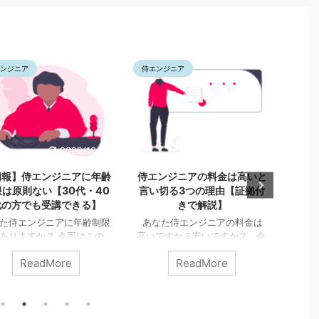
侍エンジニア
侍エンジニア
10/30
2022/8/24
2022/8
に年齢
侍エンジニアの料金は高いと
侍エンジニアで学べるプ
・40
言い切る3つの理由【証拠付
ラミング言語って何？→
る】
きで解説】
です【あなたが学びたい
を学習できる】
齢制限
あなた侍エンジニアの料金は
この
高いですか？安いですか？ 今
あなた侍エンジニアで学
ます。
回はこのような疑問に答えてい
きるプログラミング言語っ
ReadMore
ReadMore
】
きます。 【この記事でわかる
ですか？ 【この記事でわ
限はな
こと】
侍エンジニアの料
こと】
侍エンジニアで
受講
金は高いです【そう言い切る3
べる言語って何？→全部学
ニア
つの理由】
侍エンジニア
能です
侍エンジニアで
クール
は料金を払ってでも受講する価
ログラミング言語を学ぶ前