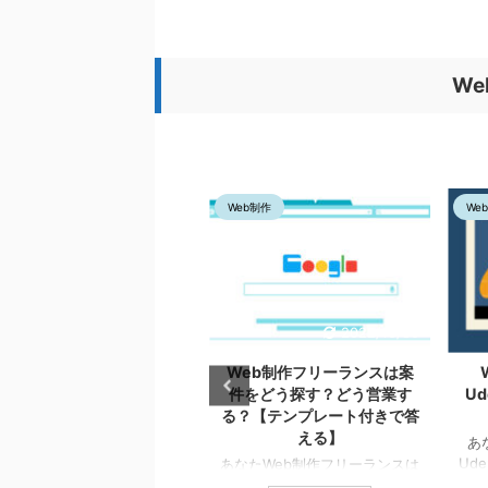
【注意】40代からエ
ような
スとはどのようなコースか
ニアを目指すのはかなり
ニアの
侍エンジニアのエキスパート
残りの時間、もっと
口コミ
コースの評判・口コミまとめ
させませんか？【プログ
した
悪評はあるのか【調査結
W
グを学べば自由が増える
保証
果を紹介】
仕事のタイミ
【この記事の信頼性】 こ
るべき
ング、量を自由にコントロール
事を書いている僕は現役の
を目指
できるようになりますよ 【こ
エンジニアです。 侍エン
うぞ。
の記事の信頼性】 この記事を
...
ます
書いている僕は実際に侍 ...
eb制作
Web制作
We
2022/10/30
2022/10/30
経験50代からでもWeb制
Web制作フリーランスは案
の副業はできるか気になる
件をどう探す？どう営業す
U
なたへ【難しいが無理では
る？【テンプレート付きで答
ない】
える】
あな
Ud
なた未経験50代からでも
あなたWeb制作フリーランスは
て下
eb制作の副業はできるのでし
案件をどのように探すのでしょ