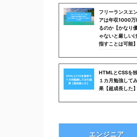
フリーランスエ
アは年収1000
るのか【かなり
ゃないと厳しい
指すことは可能
HTMLとCSSを
１カ月勉強して
果【超成長した
エンジニア