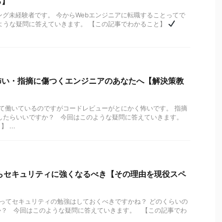
る】
ング未経験者です。 今からWebエンジニアに転職することってで
ような疑問に答えていきます。 【この記事でわかること】
怖い・指摘に傷つくエンジニアのあなたへ【解決策教
て働いているのですがコードレビューがとにかく怖いです。 指摘
うしたらいいですか？ 今回はこのような疑問に答えていきます。
...
らセキュリティに強くなるべき【その理由を現役スペ
】
ってセキュリティの勉強はしておくべきですかね？ どのくらいの
か？ 今回はこのような疑問に答えていきます。 【この記事でわ