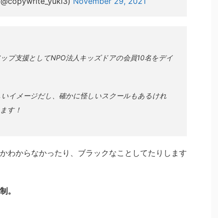
pywrite_yuki3)
November 29, 2021
ップ支援としてNPO法人キッズドアの会員10名をデイ
しいイメージだし、確かに怪しいスクールもあるけれ
ます！
かわからなかったり、ブラックなことしてたりします
制。